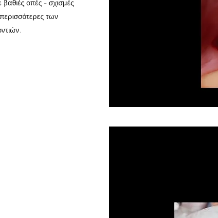
ε βαθιές οπές - σχισμές
 περισσότερες των
δοντιών.