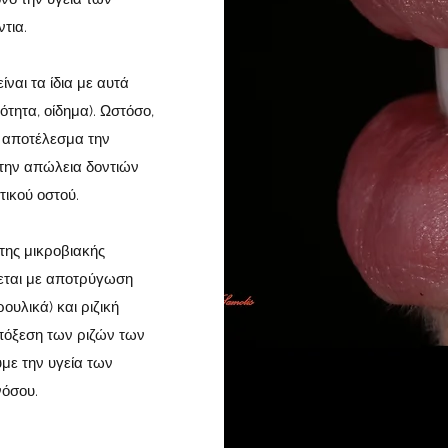
τια.
ναι τα ίδια με αυτά
ότητα, οίδημα). Ωστόσο,
ς αποτέλεσμα την
 την απώλεια δοντιών
ικού οστού.
της μικροβιακής
νεται με αποτρύγωση
ουλικά) και ριζική
πόξεση των ριζών των
υμε την υγεία των
νόσου.